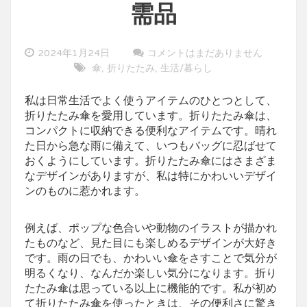
需品
2024年1月24日
コメントはまだありません
傘
折りたたみ
生活/暮らし
,
,
私は日常生活でよく使うアイテムのひとつとして、
折りたたみ傘を愛用しています。
折りたたみ傘は、
コンパクトに収納できる便利なアイテムです。晴れ
た日から急な雨に備えて、いつもバッグに忍ばせて
おくようにしています。折りたたみ傘にはさまざま
なデザインがありますが、私は特にかわいいデザイ
ンのものに惹かれます。
例えば、ポップな色合いや動物のイラストが描かれ
たものなど、見た目にも楽しめるデザインが大好き
です。雨の日でも、かわいい傘をさすことで気分が
明るくなり、なんだか楽しい気分になります。折り
たたみ傘は思っている以上に機能的です。私が初め
て折りたたみ傘を使ったときは、その便利さに驚き